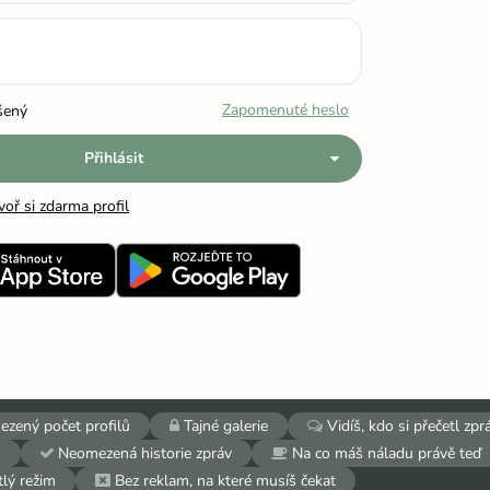
Zapomenuté heslo
šený
Přihlásit
voř si zdarma profil
zený počet profilů
Tajné galerie
Vidíš, kdo si přečetl zpr
š
Neomezená historie zpráv
Na co máš náladu právě teď
lý režim
Bez reklam, na které musíš čekat