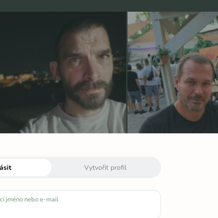
ásit
Vytvořit profil
cí jméno nebo e-mail