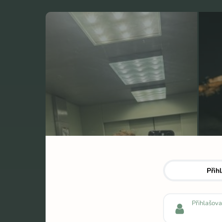
Přihlas se do svého profilu
Přihl
Přihlašova