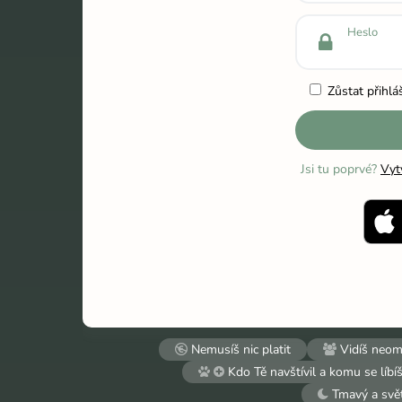
Heslo
Zůstat přihlá
Jsi tu poprvé?
Vyt
Nemusíš nic platit
Vidíš neome
Kdo Tě navštívil a komu se líbí
Tmavý a svět