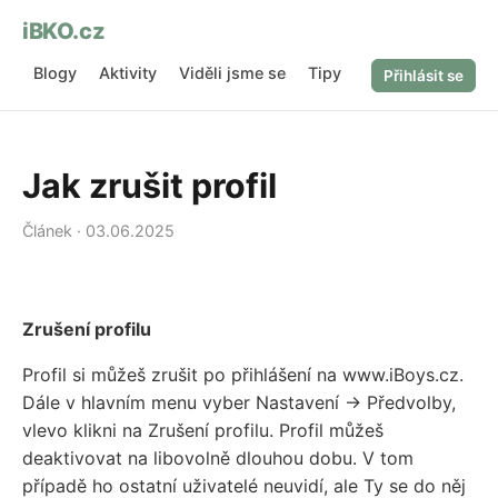
iBKO.cz
Blogy
Aktivity
Viděli jsme se
Tipy
O nás
Přihlásit se
Jak zrušit profil
Článek · 03.06.2025
Zrušení profilu
Profil si můžeš zrušit po přihlášení na www.iBoys.cz.
Dále v hlavním menu vyber Nastavení -> Předvolby,
vlevo klikni na Zrušení profilu. Profil můžeš
deaktivovat na libovolně dlouhou dobu. V tom
případě ho ostatní uživatelé neuvidí, ale Ty se do něj