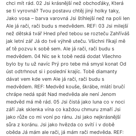
chci mít rád. 02 Jsi krásnější než obchoďáky, Která
se ti vyrovná? Tvou postavu chtěj jiný holky taky,
Jako vosa – barva varovná Jsi štíhlejší než na poli len
Ale já rači, rači budu s medvědem. REF: 03 Jsi milejší
než dětská tvář Hned před tebou se rozteču Zahříváš
jak letní zář Já do tvé výhně uteču. Všichni říkají mě
ať tě pozvu k sobě sem. Ale já rači, rači budu s
medvědem. 04 Nic se k tobě nedá dodat Všechno
bylo by tu už navíc Prý pro tebe má smysl konat Od
úst odtrhnout si i poslední krajíc. Tobě diamanty
dávat vem kde vem Ale já rači, rači budu s
medvědem. REF: Medvěd kouše, škrábe, mlátí bručí
chrápe nedá spát Nad medvěda ale není Jenom
medvěd má mě rád. 05 Jsi čistá jako luna co v noci
září Jak sklenka vína co každou chmuru zmaří Jsi
jako růže co mi voní po ránu. Jsi jako nejkrásnější
sůra z koránu. Jsi jako hvězda co svítí i v době
oběda Já mám ale rači, já mám rači medvěda. REF: