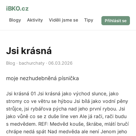
iBKO.cz
Blogy
Aktivity
Viděli jsme se
Tipy
O nás
Přihlásit se
Jsi krásná
Blog · bachurchaty · 06.03.2026
moje nezhudebněná písnička
Jsi krásná 01 Jsi krásná jako východ slunce, jako
stromy co ve větru se hýbou Jsi bílá jako vodní pěny
strůjce, jsi rybářova pýcha nad jeho první rybou. Jsi
jako vůně co se z duše line ven Ale já rači, rači budu
s medvědem. REF: Medvěd kouše, škrábe, mlátí bručí
chrápe nedá spát Nad medvěda ale není Jenom jeho