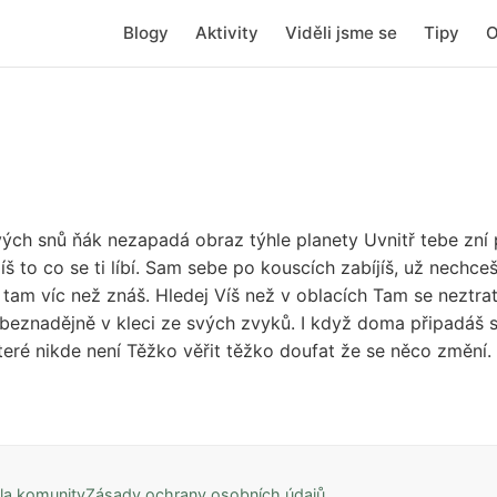
Blogy
Aktivity
Viděli jsme se
Tipy
O
h snů ňák nezapadá obraz týhle planety Uvnitř tebe zní pí
 to co se ti líbí. Sam sebe po kouscích zabíjíš, už nechceš c
tam víc než znáš. Hledej Víš než v oblacích Tam se neztratíš
k beznadějně v kleci ze svých zvyků. I když doma připadáš 
eré nikde není Těžko věřit těžko doufat že se něco změní.
la komunity
Zásady ochrany osobních údajů