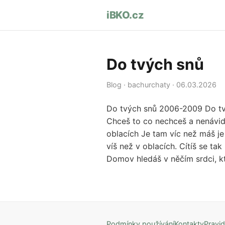
iBKO.cz
Do tvých snů
Blog · bachurchaty · 06.03.2026
Do tvých snů 2006-2009 Do tvýc
Chceš to co nechceš a nenávidíš
oblacích Je tam víc než máš je 
víš než v oblacích. Cítíš se ta
Domov hledáš v něčím srdci, kt
Podmínky používání
Kontakty
Pravid