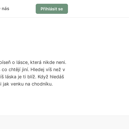
 nás
Přihlásit se
seň o lásce, která nikde neni.
o chtějí jiní. Hledej víš než v
 láska je ti blíž. Když hledáš
si jak venku na chodníku.