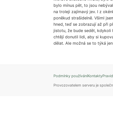
bylo mínus pět, to jsou nebýva
na troleji zajímavý jev. I z ok
poněkud strašidelně. Všiml jse
hned, teď se zobrazují až při 
jistotu, že bude sedět, kdykoli
chtějí donutil lidi, aby si kup
dělat. Ale možná se to týká jen
Podmínky používání
Kontakty
Pravid
Provozovatelem serveru je společn