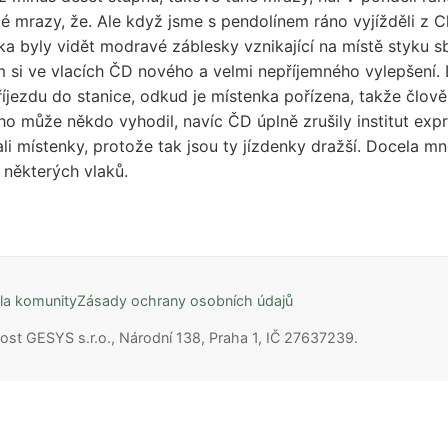
lé mrazy, že. Ale když jsme s pendolínem ráno vyjížděli z 
énka byly vidět modravé záblesky vznikající na místě styku s
m si ve vlacích ČD nového a velmi nepříjemného vylepšení.
příjezdu do stanice, odkud je místenka pořízena, takže člov
 ho může někdo vyhodil, navíc ČD úplně zrušily institut expr
ovali místenky, protože tak jsou ty jízdenky dražší. Docela m
 některých vlaků.
la komunity
Zásady ochrany osobních údajů
ost GESYS s.r.o., Národní 138, Praha 1, IČ 27637239.