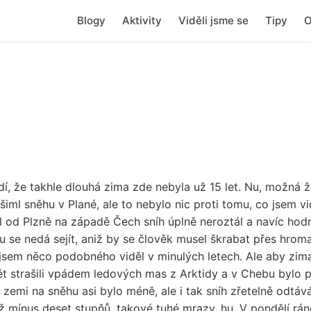
Blogy
Aktivity
Viděli jsme se
Tipy
O
í, že takhle dlouhá zima zde nebyla už 15 let. Nu, možná že
všiml sněhu v Plané, ale to nebylo nic proti tomu, co jsem 
íl od Plzně na západě Čech sníh úplně neroztál a navíc hodn
u se nedá sejít, aniž by se člověk musel škrabat přes hroma
jsem něco podobného viděl v minulých letech. Ale aby zima 
ět strašili vpádem ledových mas z Arktidy a v Chebu bylo 
i zemi na sněhu asi bylo méně, ale i tak sníh zřetelně odtá
ž mínus deset stupňů, takové tuhé mrazy, hu. V pondělí rá