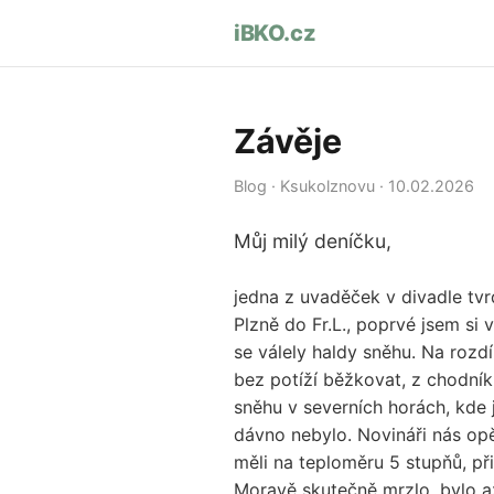
iBKO.cz
Závěje
Blog · Ksukolznovu · 10.02.2026
Můj milý deníčku,
jedna z uvaděček v divadle tvrd
Plzně do Fr.L., poprvé jsem si 
se válely haldy sněhu. Na rozd
bez potíží běžkovat, z chodník
sněhu v severních horách, kde 
dávno nebylo. Novináři nás op
měli na teploměru 5 stupňů, př
Moravě skutečně mrzlo, bylo a