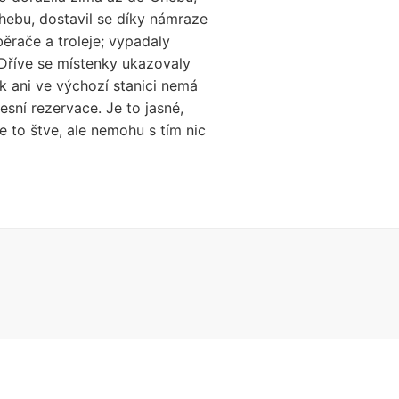
Chebu, dostavil se díky námraze
běrače a troleje; vypadaly
 Dříve se místenky ukazovaly
ěk ani ve výchozí stanici nemá
esní rezervace. Je to jasné,
ne to štve, ale nemohu s tím nic