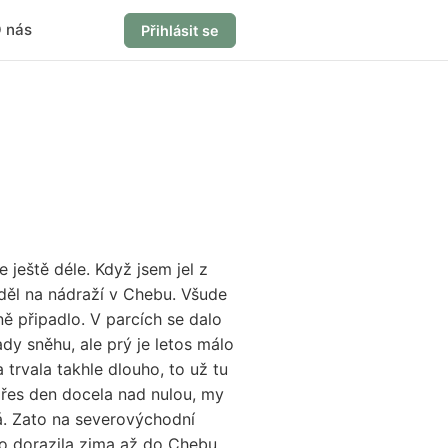
 nás
Přihlásit se
 ještě déle. Když jsem jel z
viděl na nádraží v Chebu. Všude
ě připadlo. V parcích se dalo
dy sněhu, ale prý je letos málo
trvala takhle dlouho, to už tu
přes den docela nad nulou, my
vá. Zato na severovýchodní
no dorazila zima až do Chebu,